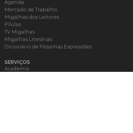
Agenda
Mercado de Trabalho
Migalhas dos Leitores
Pílulas
TV Migalhas
Migalhas Literárias
Dicionário de Péssimas Expressões
SERVIÇOS
Academia
Autores
Migalheiro VIP
Correspondentes
Escritórios Migalhas
Eventos Migalhas
Livraria
Precatórios
Webinar