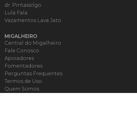
dr. Pintassilgo
Lula Fala
Vazamentos Lava Jato
MIGALHEIRO
Central do Migalheiro
Fale Conosco
Apoiadores
Fomentadores
Perguntas Frequentes
Termos de Uso
Quem Somos
MIGALHAS NAS REDES
ISSN 1983-392X