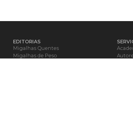
EDITORIAS
SERVI
Migalhas Quentes
Acade
Migalhas de Peso
Autor
Colunas
Migalh
Migalhas Amanhecidas
Corre
Agenda
Escrit
Mercado de Trabalho
Event
Migalhas dos Leitores
Livrari
Pílulas
Precat
TV Migalhas
Webin
Migalhas Literárias
Dicionário de Péssimas Expressões