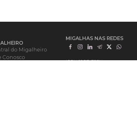
MIGALHAS NAS REDES
GALHEIRO
tral do Migalheiro
e Conosco
ISSN 1983-392X
iadores
entadores
guntas Frequentes
mos de Uso
em Somos