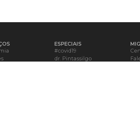
ÇOS
ESPECIAIS
MI
mia
#covid19
Cen
es
dr. Pintassilgo
Fal
eiro VIP
Lula Fala
Apo
spondentes
Vazamentos Lava Jato
Fom
órios Migalhas
Per
os Migalhas
Ter
a
Qu
órios
ar