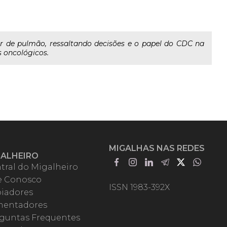
r de pulmão, ressaltando decisões e o papel do CDC na
s oncológicos.
MIGALHAS NAS REDES
GALHEIRO
tral do Migalheiro
e Conosco
ISSN 1983-392X
iadores
entadores
guntas Frequentes