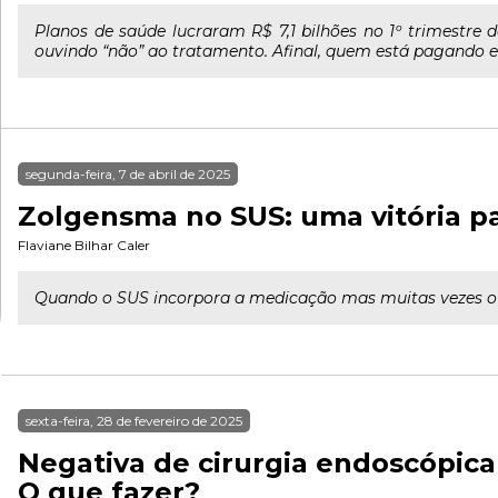
Planos de saúde lucraram R$ 7,1 bilhões no 1º trimestre
ouvindo “não” ao tratamento. Afinal, quem está pagando 
segunda-feira, 7 de abril de 2025
Zolgensma no SUS: uma vitória p
Flaviane Bilhar Caler
Quando o SUS incorpora a medicação mas muitas vezes o pr
sexta-feira, 28 de fevereiro de 2025
Negativa de cirurgia endoscópica
O que fazer?