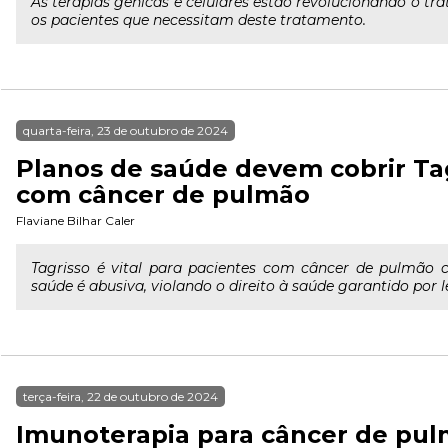
As terapias gênicas e celulares estão revolucionando o t
os pacientes que necessitam deste tratamento.
quarta-feira, 23 de outubro de 2024
Planos de saúde devem cobrir Tag
com câncer de pulmão
Flaviane Bilhar Caler
Tagrisso é vital para pacientes com câncer de pulmão
saúde é abusiva, violando o direito à saúde garantido por l
terça-feira, 22 de outubro de 2024
Imunoterapia para câncer de pu