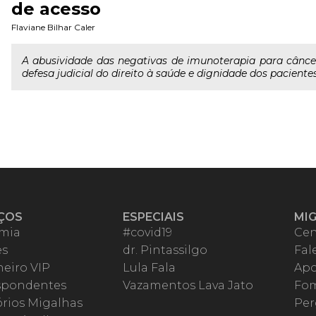
de acesso
Flaviane Bilhar Caler
A abusividade das negativas de imunoterapia para cânce
defesa judicial do direito à saúde e dignidade dos paciente
ÇOS
ESPECIAIS
MI
mia
#covid19
Cen
es
dr. Pintassilgo
Fal
eiro VIP
Lula Fala
Apo
spondentes
Vazamentos Lava Jato
Fom
órios Migalhas
Per