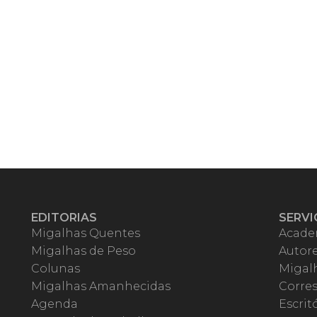
EDITORIAS
SERVI
Migalhas Quentes
Acade
Migalhas de Peso
Autor
Colunas
Migalh
Migalhas Amanhecidas
Corre
Agenda
Escrit