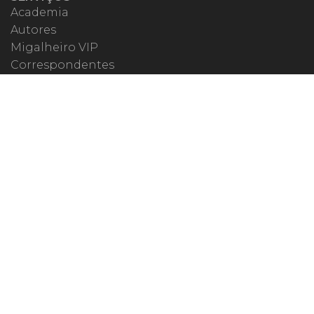
Academia
Autores
Migalheiro VIP
Correspondentes
Escritórios Migalhas
Eventos Migalhas
Livraria
Precatórios
Webinar
ESPECIAIS
#covid19
dr. Pintassilgo
Lula Fala
Vazamentos Lava Jato
MIGALHEIRO
Central do Migalheiro