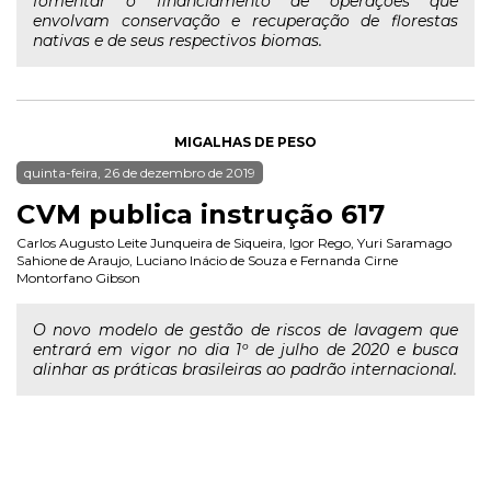
fomentar o financiamento de operações que
envolvam conservação e recuperação de florestas
nativas e de seus respectivos biomas.
MIGALHAS DE PESO
quinta-feira, 26 de dezembro de 2019
CVM publica instrução 617
Carlos Augusto Leite Junqueira de Siqueira
,
Igor Rego
,
Yuri Saramago
Sahione de Araujo
,
Luciano Inácio de Souza
e
Fernanda Cirne
Montorfano Gibson
O novo modelo de gestão de riscos de lavagem que
entrará em vigor no dia 1º de julho de 2020 e busca
alinhar as práticas brasileiras ao padrão internacional.