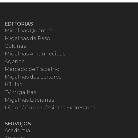
EDITORIAS
Migalhas Quentes
Migalhas de Peso
Colunas
Migalhas Amanhecidas
Agenda
Mercado de Trabalho
Migalhas dos Leitores
Pílulas
TV Migalhas
Migalhas Literárias
Dicionário de Péssimas Expressões
SERVIÇOS
Academia