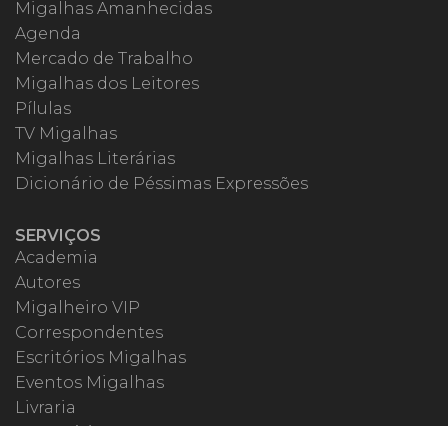
Migalhas Amanhecidas
Agenda
Mercado de Trabalho
Migalhas dos Leitores
Pílulas
TV Migalhas
Migalhas Literárias
Dicionário de Péssimas Expressões
SERVIÇOS
Academia
Autores
Migalheiro VIP
Correspondentes
Escritórios Migalhas
Eventos Migalhas
Livraria
Precatórios