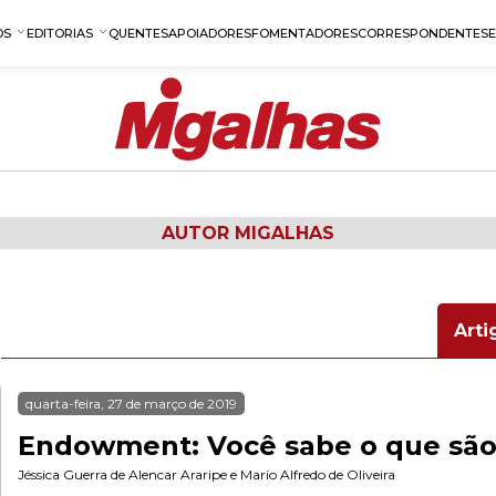
OS
EDITORIAS
QUENTES
APOIADORES
FOMENTADORES
CORRESPONDENTES
AUTOR MIGALHAS
Arti
quarta-feira, 27 de março de 2019
Endowment: Você sabe o que são
Jéssica Guerra de Alencar Araripe
e
Mario Alfredo de Oliveira