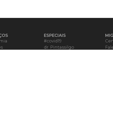
ÇOS
ESPECIAIS
MI
mia
#covid19
Cen
es
dr. Pintassilgo
Fal
eiro VIP
Lula Fala
Apo
spondentes
Vazamentos Lava Jato
Fom
órios Migalhas
Per
os Migalhas
Ter
a
Qu
órios
ar