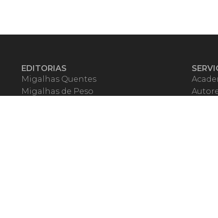
EDITORIAS
SERVI
Migalhas Quentes
Acade
Migalhas de Peso
Autor
Colunas
Migalh
Migalhas Amanhecidas
Corre
Agenda
Escrit
Mercado de Trabalho
Event
Migalhas dos Leitores
Livrari
Pílulas
Precat
TV Migalhas
Webin
Migalhas Literárias
Dicionário de Péssimas Expressões