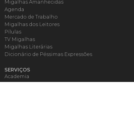
Migalhas Amanhecidas
Agenda
Mercado de Trabalho
Migalhas dos Leitores
Pílulas
TV Migalhas
Migalhas Literárias
Dicionário de Péssimas Expressões
SERVIÇOS
Academia
Autores
Migalheiro VIP
Correspondentes
Escritórios Migalhas
Eventos Migalhas
Livraria
Precatórios