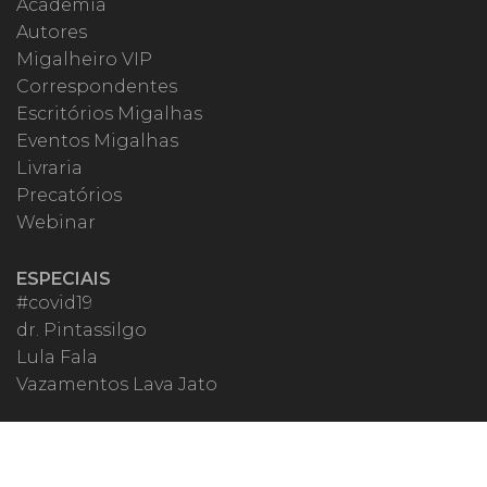
Academia
Autores
Migalheiro VIP
Correspondentes
Escritórios Migalhas
Eventos Migalhas
Livraria
Precatórios
Webinar
ESPECIAIS
#covid19
dr. Pintassilgo
Lula Fala
Vazamentos Lava Jato
MIGALHEIRO
Central do Migalheiro