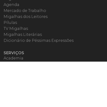
Agenda
Mercado de Trabalho
Migalhas dos Leitores
Pílulas
TV Migalhas
Migalhas Literárias
Dicionário de Péssimas Expressões
SERVIÇOS
Academia
Autores
Migalheiro VIP
Correspondentes
Escritórios Migalhas
Eventos Migalhas
Livraria
Precatórios
Webinar