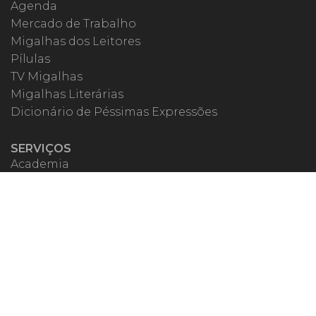
Agenda
Mercado de Trabalho
Migalhas dos Leitores
Pílulas
TV Migalhas
Migalhas Literárias
Dicionário de Péssimas Expressões
SERVIÇOS
Academia
Autores
Migalheiro VIP
Correspondentes
Escritórios Migalhas
Eventos Migalhas
Livraria
Precatórios
Webinar