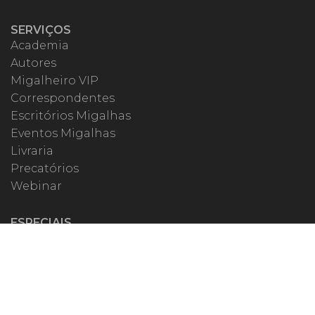
SERVIÇOS
Academia
Autores
Migalheiro VIP
Correspondentes
Escritórios Migalhas
Eventos Migalhas
Livraria
Precatórios
Webinar
ESPECIAIS
#covid19
dr. Pintassilgo
Lula Fala
Vazamentos Lava Jato