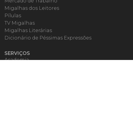
Mercado de Trabalho
Migalhas dos Leitores
Pílulas
TV Migalhas
Migalhas Literárias
Dicionário de Péssimas Expressões
SERVIÇOS
Academia
Autores
Migalheiro VIP
Correspondentes
Escritórios Migalhas
Eventos Migalhas
Livraria
Precatórios
Webinar