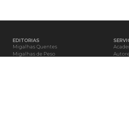
EDITORIAS
SERVI
Migalhas Quentes
Acade
Migalhas de Peso
Autor
Colunas
Migalh
Migalhas Amanhecidas
Corre
Agenda
Escrit
Mercado de Trabalho
Event
Migalhas dos Leitores
Livrari
Pílulas
Precat
TV Migalhas
Webin
Migalhas Literárias
Dicionário de Péssimas Expressões