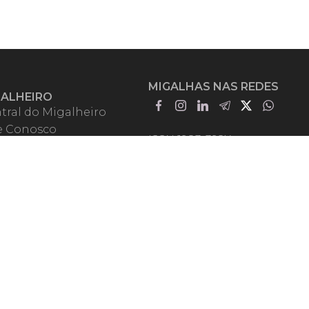
MIGALHAS NAS REDES
GALHEIRO
tral do Migalheiro
e Conosco
ISSN 1983-392X
iadores
entadores
guntas Frequentes
mos de Uso
em Somos