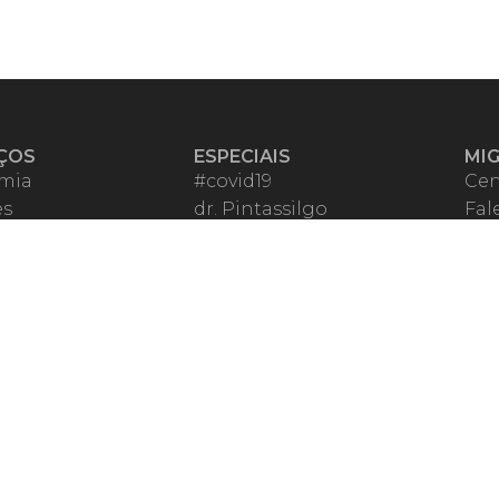
ÇOS
ESPECIAIS
MI
mia
#covid19
Cen
es
dr. Pintassilgo
Fal
eiro VIP
Lula Fala
Apo
spondentes
Vazamentos Lava Jato
Fom
órios Migalhas
Per
os Migalhas
Ter
a
Qu
órios
ar