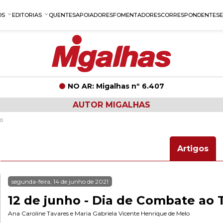
OS
EDITORIAS
QUENTES
APOIADORES
FOMENTADORES
CORRESPONDENTES
NO AR: Migalhas nº 6.407
AUTOR MIGALHAS
lo
Artigos
segunda-feira, 14 de junho de 2021
12 de junho - Dia de Combate ao T
Ana Caroline Tavares
e
Maria Gabriela Vicente Henrique de Melo