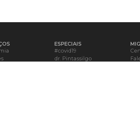
ÇOS
ESPECIAIS
MI
mia
#covid19
Cen
es
dr. Pintassilgo
Fal
eiro VIP
Lula Fala
Apo
spondentes
Vazamentos Lava Jato
Fom
órios Migalhas
Per
os Migalhas
Ter
a
Qu
órios
ar