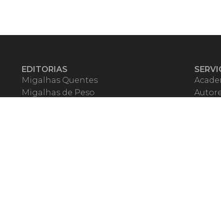
EDITORIAS
SERVI
Migalhas Quentes
Acade
Migalhas de Peso
Autor
Colunas
Migalh
Migalhas Amanhecidas
Corre
Agenda
Escrit
Mercado de Trabalho
Event
Migalhas dos Leitores
Livrari
Pílulas
Precat
TV Migalhas
Webin
Migalhas Literárias
Dicionário de Péssimas Expressões