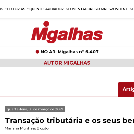
OS
EDITORIAS
QUENTES
APOIADORES
FOMENTADORES
CORRESPONDENTES
NO AR: Migalhas nº 6.407
AUTOR MIGALHAS
Arti
quarta-feira, 31 de março de 2021
Transação tributária e os seus be
Mariana Munhaes Bigoto