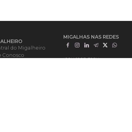
MIGALHAS NAS REDES
GALHEIRO
tral do Migalheiro
e Conosco
ISSN 1983-392X
iadores
entadores
guntas Frequentes
mos de Uso
em Somos