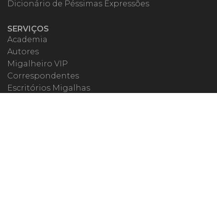
Dicionário de Péssimas Expressões
SERVIÇOS
Academia
Autores
Migalheiro VIP
Correspondentes
Escritórios Migalhas
Eventos Migalhas
Livraria
Precatórios
Webinar
ESPECIAIS
#covid19
dr. Pintassilgo
Lula Fala
Vazamentos Lava Jato