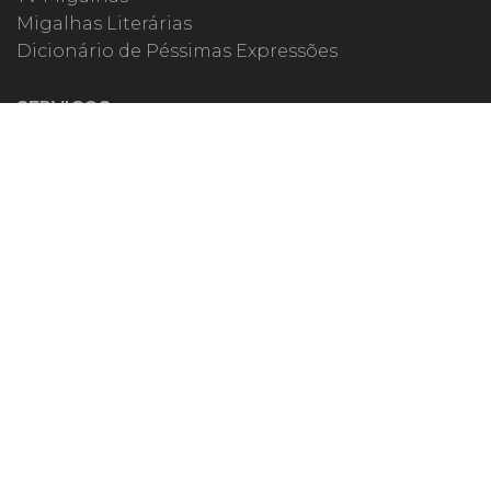
Migalhas Literárias
Dicionário de Péssimas Expressões
SERVIÇOS
Academia
Autores
Migalheiro VIP
Correspondentes
Escritórios Migalhas
Eventos Migalhas
Livraria
Precatórios
Webinar
ESPECIAIS
#covid19
dr. Pintassilgo
Lula Fala