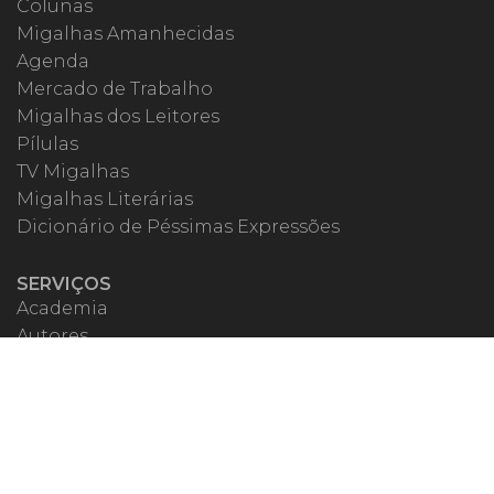
Colunas
Migalhas Amanhecidas
Agenda
Mercado de Trabalho
Migalhas dos Leitores
Pílulas
TV Migalhas
Migalhas Literárias
Dicionário de Péssimas Expressões
SERVIÇOS
Academia
Autores
Migalheiro VIP
Correspondentes
Escritórios Migalhas
Eventos Migalhas
Livraria