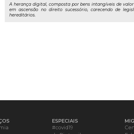
A herança digital, composta por bens intangíveis de valo
em ascensão no direito sucessório, carecendo de legis
hereditários.
ÇOS
ESPECIAIS
MI
mia
#covid19
Cen