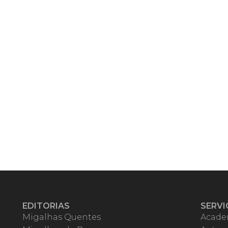
EDITORIAS
SERVI
Migalhas Quentes
Acade