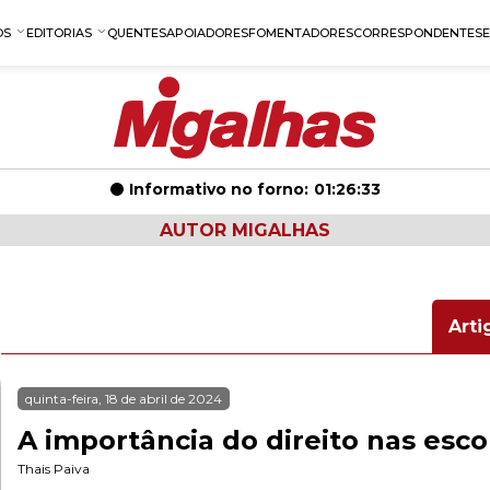
OS
EDITORIAS
QUENTES
APOIADORES
FOMENTADORES
CORRESPONDENTES
Informativo no forno:
01:26:32
AUTOR MIGALHAS
Arti
quinta-feira, 18 de abril de 2024
A importância do direito nas esco
Thais Paiva