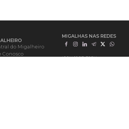
MIGALHAS NAS REDES
GALHEIRO
tral do Migalheiro
e Conosco
ISSN 1983-392X
iadores
entadores
guntas Frequentes
mos de Uso
em Somos