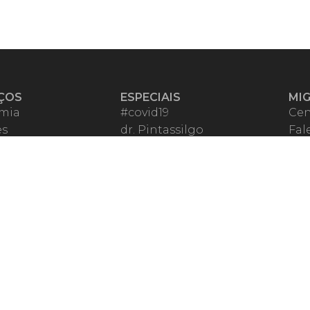
ÇOS
ESPECIAIS
MI
mia
#covid19
Cen
es
dr. Pintassilgo
Fal
eiro VIP
Lula Fala
Apo
spondentes
Vazamentos Lava Jato
Fom
órios Migalhas
Per
os Migalhas
Ter
a
Qu
órios
ar