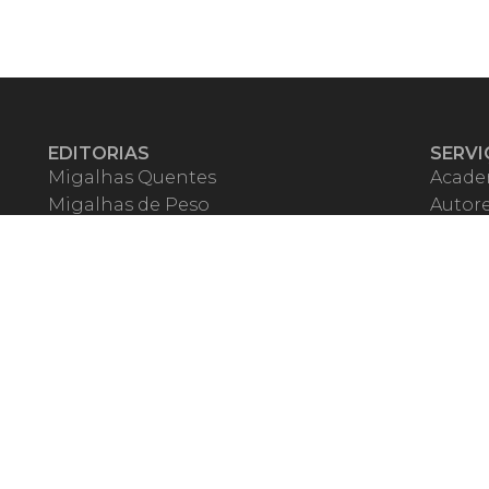
EDITORIAS
SERVI
Migalhas Quentes
Acade
Migalhas de Peso
Autor
Colunas
Migalh
Migalhas Amanhecidas
Corre
Agenda
Escrit
Mercado de Trabalho
Event
Migalhas dos Leitores
Livrari
Pílulas
Precat
TV Migalhas
Webin
Migalhas Literárias
Dicionário de Péssimas Expressões