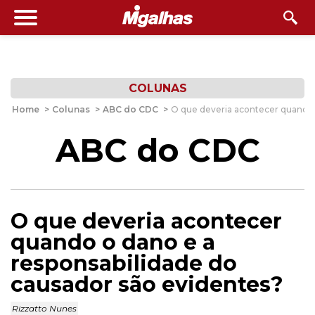
COLUNAS
Home
>
Colunas
>
ABC do CDC
>
O que deveria acontecer quando 
ABC do CDC
O que deveria acontecer
quando o dano e a
responsabilidade do
causador são evidentes?
Rizzatto Nunes