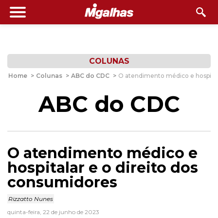
COLUNAS
Home
>
Colunas
>
ABC do CDC
>
O atendimento médico e hospital
ABC do CDC
O atendimento médico e
hospitalar e o direito dos
consumidores
Rizzatto Nunes
quinta-feira, 22 de junho de 2023