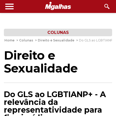
COLUNAS
Home
>
Colunas
>
Direito e Sexualidade
>
Do GLS ao LGBTIANP+ - A
Direito e
Sexualidade
Do GLS ao LGBTIANP+ - A
relevância da
representatividade para