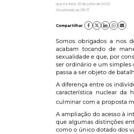
quinta-feira, 13 de julho de 2023
Atualizado às 08:17
Compartilhar
Somos obrigados a nos de
acabam tocando de manei
sexualidade e que, por con
ser ordinário e um simple
passa a ser objeto de batalh
A diferença entre os indiví
característica nuclear d
culminar com a proposta ma
A ampliação do acesso à i
que algumas distinções ent
como o único dotado dos va