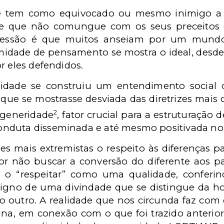
tem como equivocado ou mesmo inimigo a s
e que não comungue com os seus preceitos o
ressão é que muitos anseiam por um mundo
midade de pensamento se mostra o ideal, desde
r eles defendidos.
idade se construiu um entendimento social
ue se mostrasse desviada das diretrizes mais o
2
sgeneridade
, fator crucial para a estruturaçã
nduta disseminada e até mesmo positivada no 
es mais extremistas o respeito às diferenças 
r não buscar a conversão do diferente aos pa
 o “respeitar” como uma qualidade, confer
digno de uma divindade que se distingue da ho
 o outro. A realidade que nos circunda faz com 
una, em conexão com o que foi trazido anterio