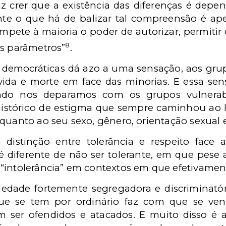
z crer que a existência das diferenças é depe
te o que há de balizar tal compreensão é ape
ompete à maioria o poder de autorizar, permitir
8
us parâmetros”
.
democráticas dá azo a uma sensação, aos grup
ida e morte em face das minorias. E essa sen
ndo nos deparamos com os grupos vulnerab
 histórico de estigma que sempre caminhou ao
quanto ao seu sexo, gênero, orientação sexual 
 distinção entre tolerância e respeito face a
 é diferente de não ser tolerante, em que pese 
“intolerância” em contextos em que efetivament
dade fortemente segregadora e discriminató
 se tem por ordinário faz com que se venh
m ser ofendidos e atacados. E muito disso é