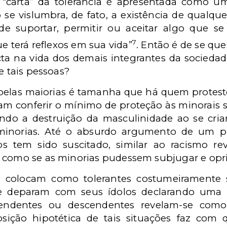
 “carta” da tolerância é apresentada como u
 se vislumbra, de fato, a existência de qualquer
e suportar, permitir ou aceitar algo que se
7
e terá reflexos em sua vida”
. Então é de se que
ta na vida dos demais integrantes da sociedad
e tais pessoas?
pelas maiorias é tamanha que há quem protest
sam conferir o mínimo de proteção às minorais
do a destruição da masculinidade ao se criar
 minorias. Até o absurdo argumento de um p
os tem sido suscitado, similar ao racismo r
 como se as minorias pudessem subjugar e oprim
 colocam como tolerantes costumeiramente
se deparam com seus ídolos declarando uma 
ndentes ou descendentes revelam-se como 
ição hipotética de tais situações faz com 