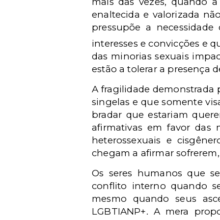
mais das vezes, quando a
enaltecida e valorizada não
pressupõe a necessidade d
interesses e convicções e qu
das minorias sexuais impac
estão a tolerar a presença d
A fragilidade demonstrada 
singelas e que somente vi
bradar que estariam queren
afirmativas em favor das
heterossexuais e cisgêner
chegam a afirmar sofrerem,
Os seres humanos que se
conflito interno quando 
mesmo quando seus asce
LGBTIANP+. A mera propos