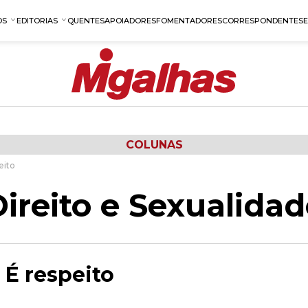
OS
EDITORIAS
QUENTES
APOIADORES
FOMENTADORES
CORRESPONDENTES
COLUNAS
eito
ireito e Sexualida
 É respeito