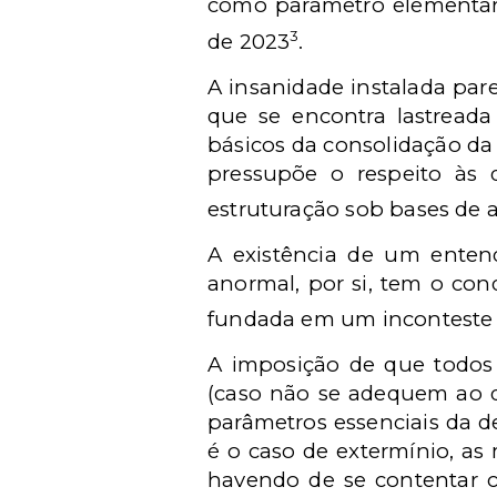
como parâmetro elementar
3
de 2023
.
A insanidade instalada par
que se encontra lastread
básicos da consolidação da
pressupõe o respeito às d
estruturação sob bases de a
A existência de um enten
anormal, por si, tem o co
fundada em um inconteste
A imposição de que todos 
(caso não se adequem ao de
parâmetros essenciais da 
é o caso de extermínio, as
havendo de se contentar co