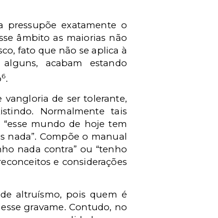
a pressupõe exatamente o
esse âmbito as maiorias não
o, fato que não se aplica à
 alguns, acabam estando
6
o
.
vangloria de ser tolerante,
stindo. Normalmente tais
o: “esse mundo de hoje tem
mais nada”. Compõe o manual
enho nada contra” ou “tenho
reconceitos e considerações
de altruísmo, pois quem é
r esse gravame. Contudo, no