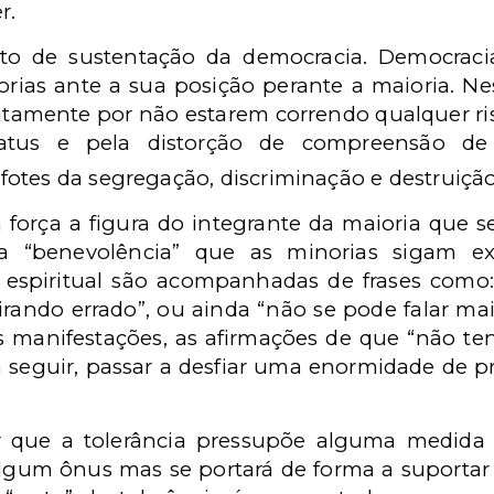
r.
to de sustentação da democracia. Democraci
orias ante a sua posição perante a maioria. N
tamente por não estarem correndo qualquer risc
tatus e pela distorção de compreensão de
otes da segregação, discriminação e destruiçã
força a figura do integrante da maioria que se 
a “benevolência” que as minorias sigam exi
 espiritual são acompanhadas de frases com
 virando errado”, ou ainda “não se pode falar 
s manifestações, as afirmações de que “não t
a seguir, passar a desfiar uma enormidade de p
r que a tolerância pressupõe alguma medida 
 algum ônus mas se portará de forma a suporta