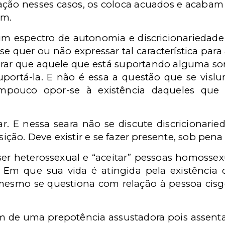
ação nesses casos, os coloca acuados e acabam
am.
 um espectro de autonomia e discricionariedade
se quer ou não expressar tal característica pa
rar que aquele que está suportando alguma sort
uportá-la. E não é essa a questão que se visl
ampouco opor-se à existência daqueles que 
ar. E nessa seara não se discute discricionari
ão. Deve existir e se fazer presente, sob pena
ser heterossexual e “aceitar” pessoas homossexu
 Em que sua vida é atingida pela existência
esmo se questiona com relação à pessoa cisgê
ém de uma prepotência assustadora pois assent