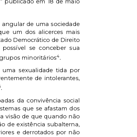
” publicado em 18 de maio
ra angular de uma sociedade
que um dos alicerces mais
tado Democrático de Direito
o possível se conceber sua
4
 grupos minoritários
.
 uma sexualidade tida por
entemente de intolerantes,
5
.
adas da convivência social
sistemas que se afastam dos
ma visão de que quando não
o de existência subalterna,
riores e derrotados por não