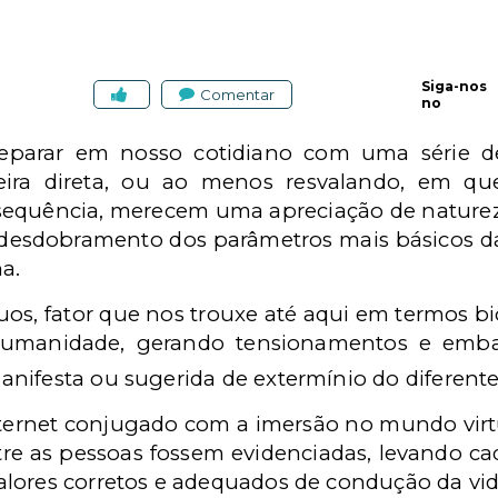
Siga-nos
Comentar
no
parar em nosso cotidiano com uma série de
ra direta, ou ao menos resvalando, em que
sequência, merecem uma apreciação de natureza
s desdobramento dos parâmetros mais básicos d
a.
duos, fator que nos trouxe até aqui em termos b
a humanidade, gerando tensionamentos e emb
nifesta ou sugerida de extermínio do diferent
nternet conjugado com a imersão no mundo vir
re as pessoas fossem evidenciadas, levando cad
lores corretos e adequados de condução da vi