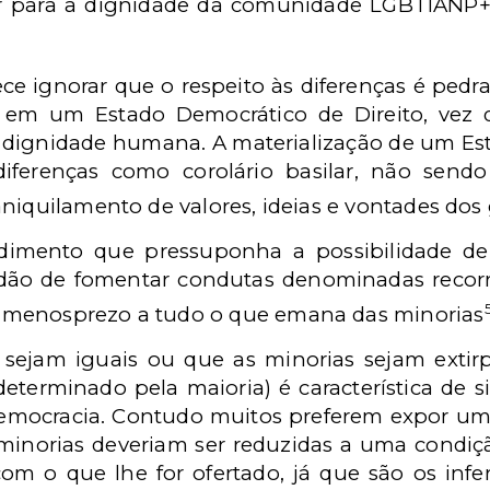
 para a dignidade da comunidade LGBTIANP+
ece ignorar que o respeito às diferenças é ped
a em um Estado Democrático de Direito, vez 
 dignidade humana. A materialização de um Es
iferenças como corolário basilar, não send
niquilamento de valores, ideias e vontades dos
dimento que pressuponha a possibilidade de
ndão de fomentar condutas denominadas recorr
 menosprezo a tudo o que emana das minorias
sejam iguais ou que as minorias sejam extirp
terminado pela maioria) é característica de 
democracia. Contudo muitos preferem expor u
 minorias deveriam ser reduzidas a uma condiçã
m o que lhe for ofertado, já que são os infe