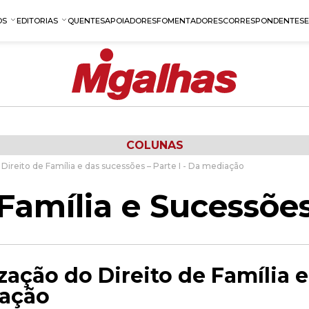
OS
EDITORIAS
QUENTES
APOIADORES
FOMENTADORES
CORRESPONDENTES
COLUNAS
 Direito de Família e das sucessões – Parte I - Da mediação
Família e Sucessõe
ização do Direito de Família 
iação