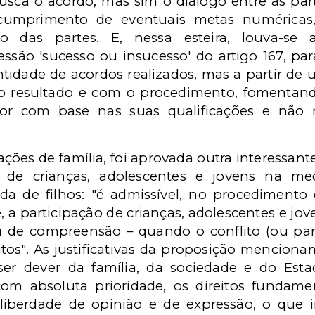
usca o acordo, mas sim o diálogo entre as pa
o cumprimento de eventuais metas numérica
ão das partes. E, nessa esteira, louva-se
ssão 'sucesso ou insucesso' do artigo 167, pa
tidade de acordos realizados, mas a partir de u
 o resultado e com o procedimento, fomentan
dor com base nas suas qualificações e não 
ções de família, foi aprovada outra interessant
ão de crianças, adolescentes e jovens na m
rda de filhos: "é admissível, no procediment
a participação de crianças, adolescentes e jove
 de compreensão – quando o conflito (ou parte
itos". As justificativas da proposição menciona
ser dever da família, da sociedade e do Esta
om absoluta prioridade, os direitos fundamen
 liberdade de opinião e de expressão, o que