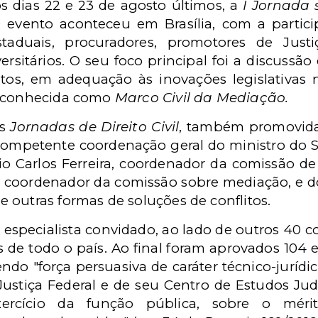
s dias 22 e 23 de agosto últimos, a
I Jornada 
evento aconteceu em Brasília, com a partici
staduais, procuradores, promotores de Justi
ersitários. O seu foco principal foi a discussã
itos, em adequação às inovações legislativa
, conhecida como
Marco Civil da Mediação.
as
Jornadas de Direito Civil
, também promovida
 competente coordenação geral do ministro do ST
o Carlos Ferreira, coordenador da comissão de
 coordenador da comissão sobre mediação, e do
 outras formas de soluções de conflitos.
especialista convidado, ao lado de outros 40 c
tas de todo o país. Ao final foram aprovados 10
endo "força persuasiva de caráter técnico-juríd
ustiça Federal e de seu Centro de Estudos Ju
cício da função pública, sobre o mérito