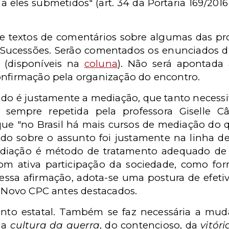
s a eles submetidos" (art. 34 da Portaria 169/20
e textos de comentários sobre algumas das pro
as Sucessões. Serão comentados os enunciados 
(disponíveis na
coluna
). Não será apontada
onfirmação pela organização do encontro.
ado é justamente a mediação, que tanto necessi
e sempre repetida pela professora Giselle 
que "no Brasil há mais cursos de mediação do
o sobre o assunto foi justamente na linha de 
ediação é método de tratamento adequado de 
com ativa participação da sociedade, como for
 essa afirmação, adota-se uma postura de efeti
o Novo CPC antes destacados.
nto estatal. Também se faz necessária a mud
r a
cultura da guerra
, do contencioso, da
vitór