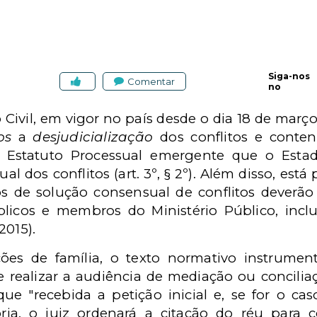
Siga-nos
Comentar
no
Civil, em vigor no país desde o dia 18 de mar
os
a
desjudicialização
dos conflitos e conten
o Estatuto Processual emergente que o Est
l dos conflitos (art. 3º, § 2º). Além disso, está
 de solução consensual de conflitos deverão s
licos e membros do Ministério Público, incl
/2015).
ões de família, o texto normativo instrumen
 realizar a audiência de mediação ou concili
e "recebida a petição inicial e, se for o ca
sória, o juiz ordenará a citação do réu para