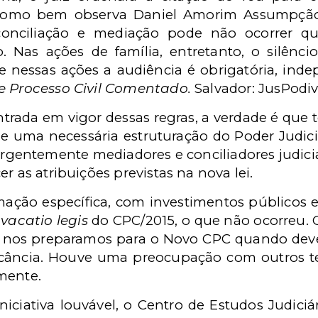
. Como bem observa Daniel Amorim Assumpção
onciliação e mediação pode não ocorrer q
. Nas ações de família, entretanto, o silênc
e nessas ações a audiência é obrigatória, in
e Processo Civil Comentado.
Salvador: JusPodivm
trada em vigor dessas regras, a verdade é que t
 de uma necessária estruturação do Poder Judici
 urgentemente mediadores e conciliadores judici
r as atribuições previstas na nova lei.
ação específica, com investimentos públicos e
e
vacatio legis
do CPC/2015, o que não ocorreu. 
ão nos preparamos para o Novo CPC quando dever
acância. Houve uma preocupação com outros t
mente.
niciativa louvável, o Centro de Estudos Judici