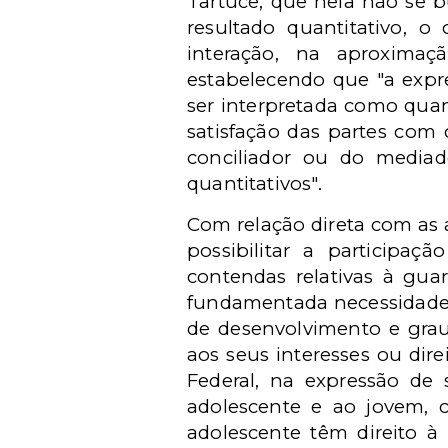
Tartuce, que nela não se b
resultado quantitativo, 
interação, na aproximaç
estabelecendo que "a expre
ser interpretada como quan
satisfação das partes com
conciliador ou do media
quantitativos".
Com relação direta com as a
possibilitar a participaç
contendas relativas à gua
fundamentada necessidade, 
de desenvolvimento e grau
aos seus interesses ou dire
Federal, na expressão de 
adolescente e ao jovem, c
adolescente têm direito à