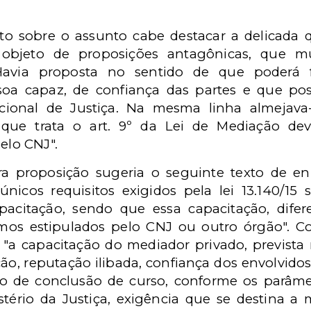
xto sobre o assunto cabe destacar a delicada
s, objeto de proposições antagônicas, que m
Havia proposta no sentido de que poderá 
essoa capaz, de confiança das partes e que p
cional de Justiça. Na mesma linha almejava
e que trata o art. 9º da Lei de Mediação de
elo CNJ".
a proposição sugeria o seguinte texto de en
únicos requisitos exigidos pela lei 13.140/15 
pacitação, sendo que essa capacitação, difer
mos estipulados pelo CNJ ou outro órgão". C
a capacitação do mediador privado, prevista no 
ção, reputação ilibada, confiança dos envolvido
ado de conclusão de curso, conforme os parâme
stério da Justiça, exigência que se destina a m