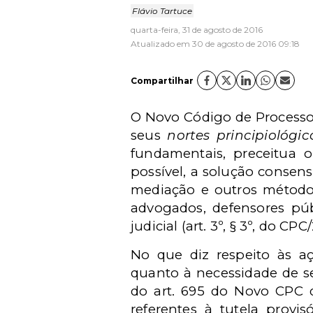
Flávio Tartuce
quarta-feira, 31 de agosto de 2016
Atualizado em 30 de agosto de 2016 09:18
Compartilhar
O Novo Código de Processo 
seus
nortes principiológic
fundamentais, preceitua 
possível, a solução consensua
mediação e outros métodos
advogados, defensores púb
judicial (art. 3º, § 3º, do CPC
No que diz respeito às aç
quanto à necessidade de se
do art. 695 do Novo CPC qu
referentes à tutela provi