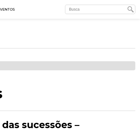
EVENTOS
s
e das sucessões –