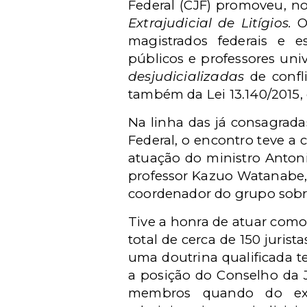
Federal (CJF) promoveu, no
Extrajudicial de Litígios.
O 
magistrados federais e e
públicos e professores univ
desjudicializadas
de confl
também da Lei 13.140/2015
Na linha das já consagrad
Federal, o encontro teve a
atuação do ministro Antoni
professor Kazuo Watanabe,
coordenador do grupo sobre
Tive a honra de atuar como 
total de cerca de 150 juris
uma doutrina qualificada t
a posição do Conselho da J
membros quando do exer