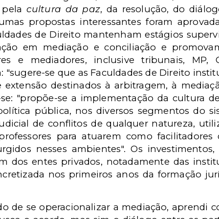
, pela
cultura da paz
, da resolução, do diál
gumas propostas interessantes foram aprovad
ldades de Direito mantenham estágios supervis
rmação em mediação e conciliação e promova
res e mediadores, inclusive tribunais, MP,
a: "sugere-se que as Faculdades de Direito instit
extensão destinados à arbitragem, à mediação
se: "propõe-se a implementação da cultura de 
lítica pública, nos diversos segmentos do si
judicial de conflitos de qualquer natureza, ut
rofessores para atuarem como facilitadores
urgidos nesses ambientes". Os investimentos
 dos entes privados, notadamente das instit
ncretizada nos primeiros anos da formação ju
do de se operacionalizar a mediação, aprendi 