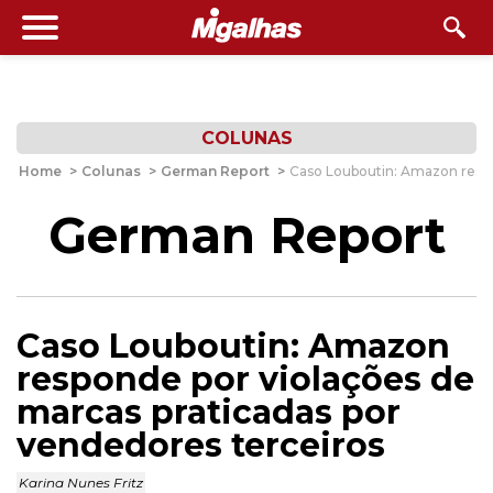
COLUNAS
Home
>
Colunas
>
German Report
>
Caso Louboutin: Amazon respo
German Report
Caso Louboutin: Amazon
responde por violações de
marcas praticadas por
vendedores terceiros
Karina Nunes Fritz