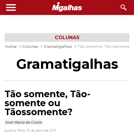
COLUNAS
Home
>
Colunas
>
Gramatigalhas
>
Tão somente, Tão-somente o
Gramatigalhas
Tão somente, Tão-
somente ou
Tãossomente?
José Maria da Costa
quarta-feira, 13 de abril de 2011