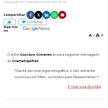
Atualizado em 22 de setembro de 2022 09:22
Compartilhar
Comentar
Siga-nos
no
A
A
O leitor
Gustavo Gimenes
envia a seguinte mensagem
ao
Gramatigalhas
:
"Diante da nova regra ortográfica, o 'tão-somente'
continua com hífen, ou mudou para 'tãossomente'?"
Envie sua dúvida