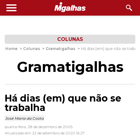
COLUNAS
Home
>
Colunas
>
Gramatigalhas
>
Há dias (em) que não se trabal
Gramatigalhas
Há dias (em) que não se
trabalha
José Maria da Costa
quarta-feira, 28 de dezembro de 2005
Atualizado em 22 de setembro de 2022 16:27