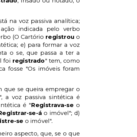
strado
, frisado ou notado, o
stá na voz passiva analítica;
 ação indicada pelo verbo
verbo (O Cartório
registrou
o
tética; e) para formar a voz
nta o se, que passa a ter a
l foi
registrado
" tem, como
ica fosse "Os imóveis foram
m que se queira empregar o
", a voz passiva sintética é
sintética é "
Registrava-se
o
Registrar-se-á
o imóvel"; d)
istre-se
o imóvel".
iro aspecto, que, se o que