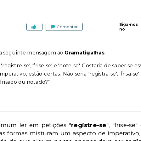
Siga-nos
Comentar
no
 a seguinte mensagem ao
Gramatigalhas
:
egistre-se', 'frise-se' e 'note-se'. Gostaria de saber s
perativo, estão certas. Não seria 'registra-se', 'frisa-se
 frisado ou notado?"
omum ler em petições "
registre-se
", "frise-se
ssas formas misturam um aspecto de imperativo,