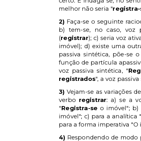
certo. E indaga se, no se
melhor não seria "
registra
2)
Faça-se o seguinte racio
b) tem-se, no caso, voz 
(
registrar
); c) seria voz at
imóvel); d) existe uma outr
passiva sintética, põe-se 
função de partícula apassiva
voz passiva sintética, "
Reg
registrados
", a voz passiva 
3)
Vejam-se as variações 
verbo
registrar
: a) se a 
"
Registra-se
o imóvel"; b) 
imóvel"; c) para a analítica
para a forma imperativa "O 
4)
Respondendo de modo prá