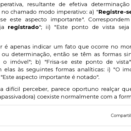
rativa, resultante de efetiva determinação
s no chamado modo imperativo: a) "
Registre-s
e-se este aspecto importante". Correspondem
eja
registrado
"; ii) "Este ponto de vista seja 
r é apenas indicar um fato que ocorre no mo
ou determinação, então se têm as formas si
o imóvel"; b) "Frisa-se este ponto de vista"
elas às seguintes formas analíticas: i) "O i
i) "Este aspecto importante é notado".
 difícil perceber, parece oportuno realçar que 
 apassivadora) coexiste normalmente com a form
Compartil