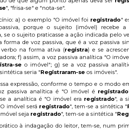
ntido de que algum ponto apenas deva ser
regi
-se
", "frisa-se" e "nota-se".
cínio: a) o exemplo "O imóvel foi
registrado
" e
passiva, porque o sujeito (imóvel) recebe a
iva, se o sujeito praticasse a ação indicada pelo 
a forma de voz passiva, que é a voz passiva sin
o verbo na forma ativa (
registra
) e se acresce
dora; f) assim, a voz passiva analítica "O imóve
istra-se
o imóvel"; g) se a voz passiva analít
sintética seria "
Registraram-se
os imóveis".
dessa expressão, conforme o tempo e o modo e
voz passiva analítica é "O imóvel é
registrado
se a analítica é "O imóvel era
registrado
", a 
 "O imóvel será
registrado
", tem-se a sintética "
imóvel seja
registrado
", tem-se a sintética "
Reg
tico à indagação do leitor, tem-se, num prime