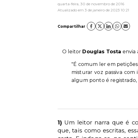
quarta-feira, 30 de novembro de 2016
Atualizado em 3 de janeiro de 2023 10:21
Compartilhar
O leitor
Douglas Tosta
envia
"É comum ler em petições 'r
misturar voz passiva com im
algum ponto é registrado,
1)
Um leitor narra que é c
que, tais como escritas, e