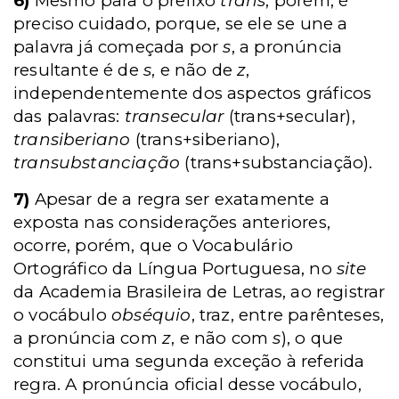
6)
Mesmo para o prefixo
trans
, porém, é
preciso cuidado, porque, se ele se une a
palavra já começada por
s
, a pronúncia
resultante é de
s
, e não de
z
,
independentemente dos aspectos gráficos
das palavras:
transecular
(trans+secular),
transiberiano
(trans+siberiano),
transubstanciação
(trans+substanciação).
7)
Apesar de a regra ser exatamente a
exposta nas considerações anteriores,
ocorre, porém, que o Vocabulário
Ortográfico da Língua Portuguesa, no
site
da Academia Brasileira de Letras, ao registrar
o vocábulo
obséquio
, traz, entre parênteses,
a pronúncia com
z
, e não com
s
), o que
constitui uma segunda exceção à referida
regra. A pronúncia oficial desse vocábulo,