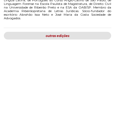
Língua Latina, de Português do Curso Anglo-Latino de São Paulo, de
Linguagem Forense na Escola Paulista de Magistratura, de Direito Civil
na Universidade de Ribeirão Preto e na ESA da OAB/SP. Membro da
Academia Ribeirãopretana de Letras Jurídicas. Sócio-fundador do
escritório Abrahão Issa Neto e José Maria da Costa Sociedade de
Advogados.
outras edições