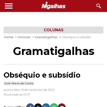
COLUNAS
Home
>
Colunas
>
Gramatigalhas
>
Obséquio e subsídio
Gramatigalhas
Obséquio e subsídio
José Maria da Costa
quarta-feira, 16 de novembro de 2022
Atualizado às 09:17