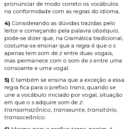
pronunciar de modo correto os vocábulos
na conformidade com as regras do idioma.
4)
Considerando as dúvidas trazidas pelo
leitor e começando pela palavra
obséquio
,
pode-se dizer que, na Gramática tradicional,
costuma-se ensinar que a regra é que o
s
apenas tem som de
z
entre duas vogais,
mas permanece com o som de
s
entre uma
consoante e uma vogal.
5)
E também se ensina que a exceção a essa
regra fica para o prefixo
trans
, quando se
une a vocábulo iniciado por vogal, situação
em que o
s
adquire som de
z
:
transamazônico
,
transeunte
,
transitório
,
transoceânico
.