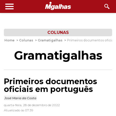
COLUNAS
Home
>
Colunas
>
Gramatigalhas
>
Primeiros documentos oficiai
Gramatigalhas
Primeiros documentos
oficiais em português
José Maria da Costa
quarta-feira, 28 de dezembro de 2022
Atualizado às 07:39