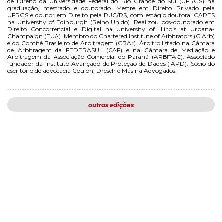
de Direito da Universidade Federal do Rio Grande do Sul (UFRGS) na
graduação, mestrado e doutorado. Mestre em Direito Privado pela
UFRGS e doutor em Direito pela PUC/RS, com estágio doutoral CAPES
na University of Edinburgh (Reino Unido). Realizou pós-doutorado em
Direito Concorrencial e Digital na University of Illinois at Urbana-
Champaign (EUA). Membro do Chartered Institute of Arbitrators (CIArb)
e do Comitê Brasileiro de Arbitragem (CBAr). Árbitro listado na Câmara
de Arbitragem da FEDERASUL (CAF) e na Câmara de Mediação e
Arbitragem da Associação Comercial do Paraná (ARBITAC). Associado
fundador da Instituto Avançado de Proteção de Dados (IAPD). Sócio do
escritório de advocacia Coulon, Dresch e Masina Advogados.
outras edições