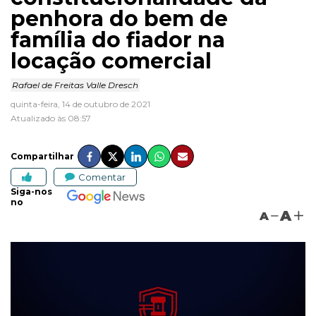
penhora do bem de
família do fiador na
locação comercial
Rafael de Freitas Valle Dresch
quinta-feira, 14 de outubro de 2021
Atualizado às 08:57
Compartilhar
Comentar
Siga-nos
no
A
A