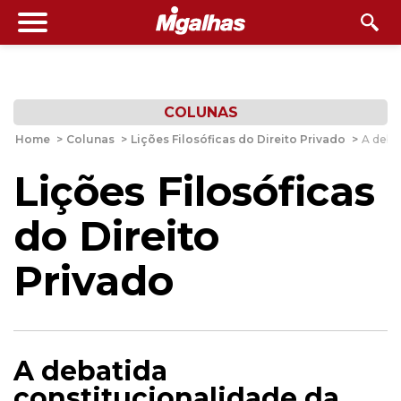
COLUNAS
Home
>
Colunas
>
Lições Filosóficas do Direito Privado
>
A debat
Lições Filosóficas
do Direito
Privado
A debatida
constitucionalidade da