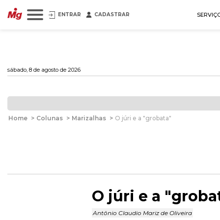
ENTRAR
CADASTRAR
SERVIÇ
sábado, 8 de agosto de 2026
Home
>
Colunas
>
Marizalhas
>
O júri e a "grobata"
O júri e a "groba
Antônio Claudio Mariz de Oliveira