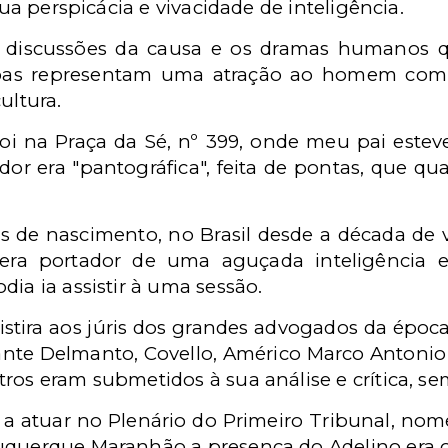
sua perspicácia e vivacidade de inteligência.
as discussões da causa e os dramas humanos 
soas representam uma atração ao homem com
ultura.
foi na Praça da Sé, nº 399, onde meu pai esteve
dor era "pantográfica", feita de pontas, que qu
 de nascimento, no Brasil desde a década de v
era portador de uma aguçada inteligência e
dia ia assistir à uma sessão.
sistira aos júris dos grandes advogados da época
te Delmanto, Covello, Américo Marco Antonio Ci
ros eram submetidos à sua análise e crítica, se
a atuar no Plenário do Primeiro Tribunal, no
uquerque Maranhão a presença do Adelino era o