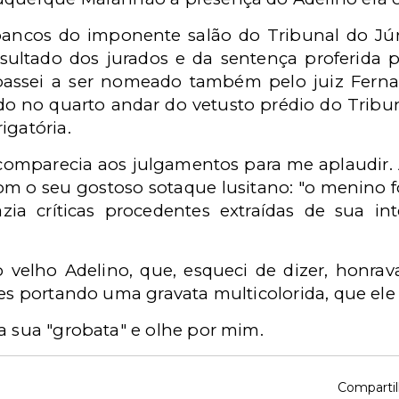
ancos do imponente salão do Tribunal do Júri,
sultado dos jurados e da sentença proferida p
assei a ser nomeado também pelo juiz Ferna
do no quarto andar do vetusto prédio do Tribu
igatória.
mparecia aos julgamentos para me aplaudir. Ao
l com o seu gostoso sotaque lusitano: "o menin
azia críticas procedentes extraídas de sua int
elho Adelino, que, esqueci de dizer, honrava
ões portando uma gravata multicolorida, que ele
a sua "grobata" e olhe por mim.
Compartil