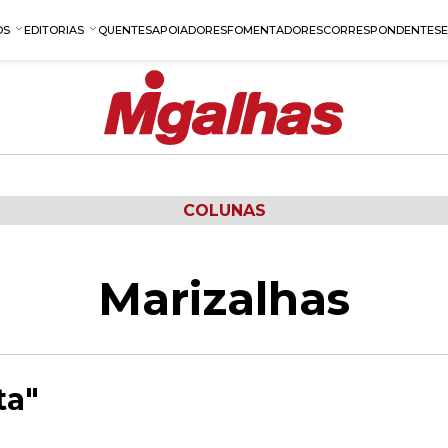
OS
EDITORIAS
QUENTES
APOIADORES
FOMENTADORES
CORRESPONDENTES
COLUNAS
Marizalhas
ta"