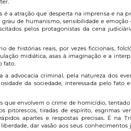
ter.
as é a atração que desperta na imprensa e na 
o grau de humanismo, sensibilidade e emoção c
itados pelos protagonistas da cena judiciária,
 de histórias reais, por vezes ficcionais, folcló
lação midiática, asas à imaginação e a interp
 fato.
 a advocacia criminal, pela natureza dos eve
iosidade da sociedade, interessada pelo fato 
s, os que envolvem o crime de homicídio, tenta
s pitorescos, tiradas de espírito, esgrimas v
ápidos apartes e respostas precisas. É na T
iberdade, dar vasão aos seus conhecimentos ju