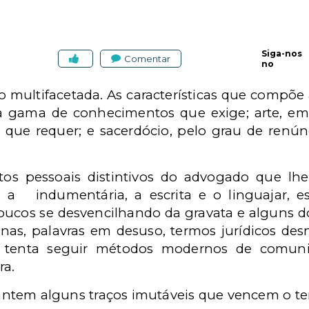
Siga-nos
Comentar
no
o multifacetada. As características que compõe
ela gama de conhecimentos que exige; arte, e
 que requer; e sacerdócio, pelo grau de renúnc
tos pessoais distintivos do advogado que 
am a
indumentária, a escrita e o linguajar, e
ucos se desvencilhando da gravata e alguns do 
inas, palavras em desuso, termos jurídicos desn
ia tenta seguir métodos modernos de comun
ra.
ntem alguns traços imutáveis que vencem o te