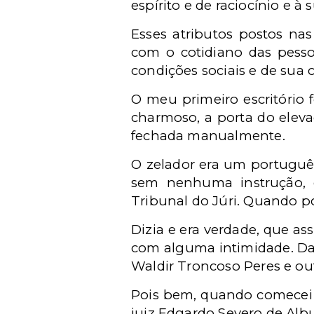
espírito e de raciocínio e à 
Esses atributos postos n
com o cotidiano das pes
condições sociais e de sua c
O meu primeiro escritório 
charmoso, a porta do eleva
fechada manualmente.
O zelador era um português
sem nenhuma instrução, 
Tribunal do Júri. Quando po
Dizia e era verdade, que as
com alguma intimidade. Dan
Waldir Troncoso Peres e out
Pois bem, quando comecei 
juiz Edgardo Severo de Alb