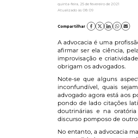
quinta-feira, 25 de fevereiro de 2021
Atualizado às 08:09
Compartilhar
A advocacia é uma profissã
afirmar ser ela ciência, p
improvisação e criatividade
obrigam os advogados.
Note-se que alguns aspec
inconfundível, quais sej
advogado agora está aos po
pondo de lado citações lat
doutrinárias e na oratór
discurso pomposo de outro
No entanto, a advocacia ma