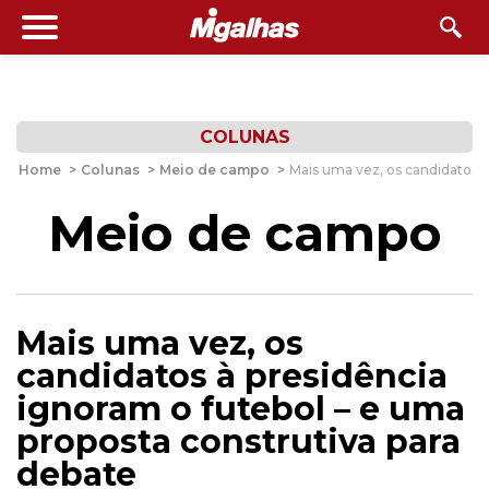
COLUNAS
Home
>
Colunas
>
Meio de campo
>
Mais uma vez, os candidatos à
Meio de campo
Mais uma vez, os
candidatos à presidência
ignoram o futebol – e uma
proposta construtiva para
debate