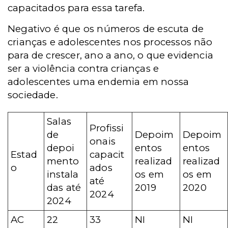
capacitados para essa tarefa.
Negativo é que os números de escuta de
crianças e adolescentes nos processos não
para de crescer, ano a ano, o que evidencia
ser a violência contra crianças e
adolescentes uma endemia em nossa
sociedade.
Salas
Profissi
de
Depoim
Depoim
onais
depoi
entos
entos
Estad
capacit
mento
realizad
realizad
o
ados
instala
os em
os em
até
das até
2019
2020
2024
2024
AC
22
33
NI
NI