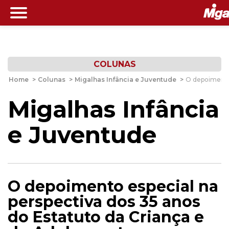
COLUNAS
Home
>
Colunas
>
Migalhas Infância e Juventude
>
O depoimento 
Migalhas Infância
e Juventude
O depoimento especial na
perspectiva dos 35 anos
do Estatuto da Criança e