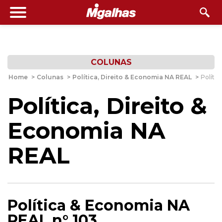
COLUNAS
Home
>
Colunas
>
Política, Direito & Economia NA REAL
>
Políti
Política, Direito &
Economia NA
REAL
Política & Economia NA
REAL n° 103