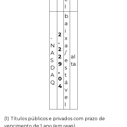
l
b
a
i
2
-
x
.
N
a
2
A
/
2
al
S
e
9
ta
D
s
,
A
t
0
Q
á
4
v
e
l
(1) Títulos públicos e privados com prazo de
vencimento de 1 ano (em reais).