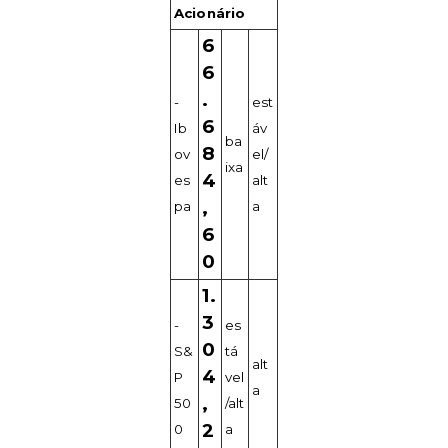
Acionário
6
6
.
-
est
6
Ib
áv
ba
8
ov
el/
ixa
4
es
alt
,
pa
a
6
0
1.
3
-
es
0
S&
tá
alt
4
P
vel
a
,
50
/alt
2
0
a