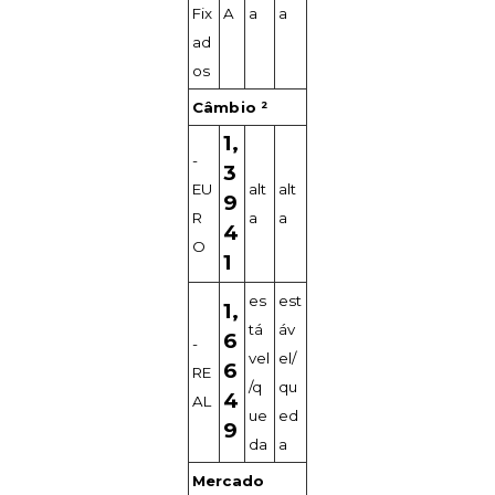
Fix
A
a
a
ad
os
Câmbio ²
1,
-
3
EU
alt
alt
9
R
a
a
4
O
1
es
est
1,
tá
áv
6
-
vel
el/
6
RE
/q
qu
4
AL
ue
ed
9
da
a
Mercado