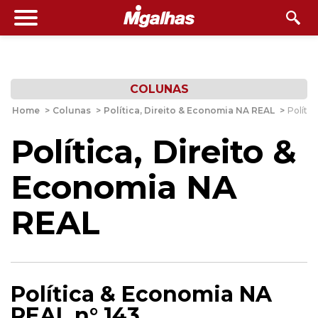
COLUNAS
Home
>
Colunas
>
Política, Direito & Economia NA REAL
>
Políti
Política, Direito &
Economia NA
REAL
Política & Economia NA
REAL n° 143