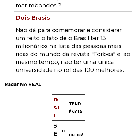
marimbondos ?
Dois Brasis
Não dá para comemorar e considerar
um feito o fato de o Brasil ter 13
milionários na lista das pessoas mais
ricas do mundo da revista "Forbes" e, ao
mesmo tempo, não ter uma única
universidade no rol das 100 melhores.
Radar NA REAL
11/
TEND
3/1
ÊNCIA
1
S
C
E
Cu
Mé