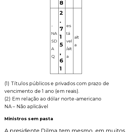
8
2
.
-
es
7
NA
tá
1
alt
SD
vel
5
a
A
/alt
,
Q
a
6
1
(1) Títulos públicos e privados com prazo de
vencimento de 1 ano (em reais).
(2) Em relação ao dólar norte-americano
NA – Não aplicável
Ministros sem pasta
A presidente Dilma tem mesmo, em muitos