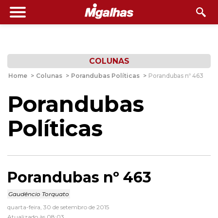
COLUNAS
Home
>
Colunas
>
Porandubas Políticas
>
Porandubas nº 463
Porandubas
Políticas
Porandubas nº 463
Gaudêncio Torquato
quarta-feira, 30 de setembro de 2015
Atualizado às 08:03