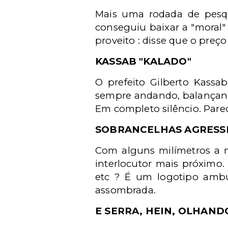
Mais uma rodada de pesqu
conseguiu baixar a "moral" 
proveito : disse que o preç
KASSAB "KALADO"
O prefeito Gilberto Kassa
sempre andando, balançan
Em completo silêncio. Parec
SOBRANCELHAS AGRESS
Com alguns milímetros a m
interlocutor mais próximo
etc ? É um logotipo ambu
assombrada.
E SERRA, HEIN, OLHAN