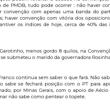
o de PMDB, tudo pode ocorrer : não haver c
aver convenção com apenas uma banda do par
as; haver convenção com vitória dos oposicion
antiver os índices de hoje, cerca de 40% das
Garotinho, menos gordo 8 quilos, na Convenç
e se submeteu o marido da governadora Rosinha.
Franco continua sem saber o que fará. Não sab
o sabe se fechará posição com o PT para apo
do, por Minas Gerais, com o apoio de Aécio N
amar não sabe como pentear o topete.