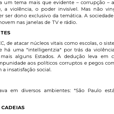
a um tema mais que evidente – corrupção – a
e, a violência, o poder invisível. Mas não v
er ser dono exclusivo da temática. A socieda
hovem nas janelas de TV e rádio.
NTES
CC, de atacar núcleos vitais como escolas, o sis
e há uma "intelligentzia" por trás da violênc
mais alguns Estados. A dedução leva em co
mpunidade aos políticos corruptos e pegos com
a insatisfação social.
ava em diversos ambientes: "São Paulo es
.
 CADEIAS