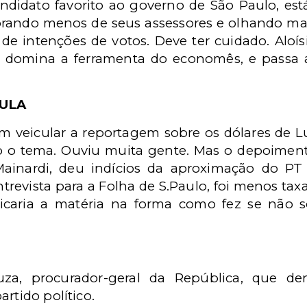
andidato favorito ao governo de São Paulo, est
ando menos de seus assessores e olhando mais 
e intenções de votos. Deve ter cuidado. Aloís
 domina a ferramenta do economês, e passa 
LULA
 em veicular a reportagem sobre os dólares de 
 o tema. Ouviu muita gente. Mas o depoiment
ainardi, deu indícios da aproximação do PT
revista para a Folha de S.Paulo, foi menos tax
icaria a matéria na forma como fez se não s
za, procurador-geral da República, que d
rtido político.