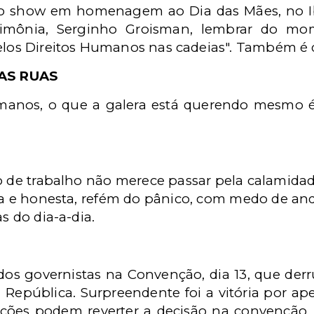
 do show em homenagem ao Dia das Mães, no I
imônia, Serginho Groisman, lembrar do mom
pelos Direitos Humanos nas cadeias". Também é 
AS RUAS
umanos, o que a galera está querendo mesmo é 
 de trabalho não merece passar pela calamidad
a e honesta, refém do pânico, com medo de and
as do dia-a-dia.
B
dos governistas na Convenção, dia 13, que der
a República. Surpreendente foi a vitória por ap
ções podem reverter a decisão na convenção, es