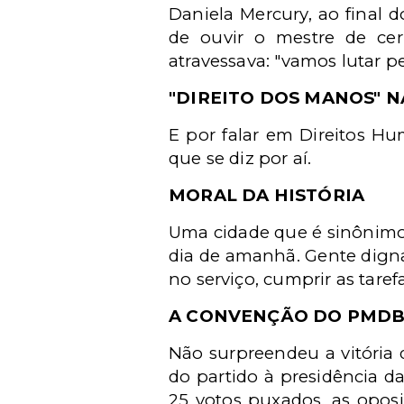
Daniela Mercury, ao final
de ouvir o mestre de cer
atravessava: "vamos lutar 
"DIREITO DOS MANOS" N
E por falar em Direitos H
que se diz por aí.
MORAL DA HISTÓRIA
Uma cidade que é sinônimo
dia de amanhã. Gente dign
no serviço, cumprir as taref
A CONVENÇÃO DO PMD
Não surpreendeu a vitória 
do partido à presidência d
25 votos puxados, as oposi