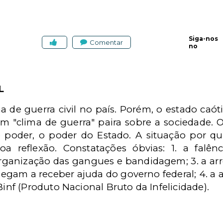
Siga-nos
Comentar
no
L
a de guerra civil no país. Porém, o estado caó
 "clima de guerra" paira sobre a sociedade. 
 poder, o poder do Estado. A situação por q
 reflexão. Constatações óbvias: 1. a falên
 organização das gangues e bandidagem; 3. a ar
negam a receber ajuda do governo federal; 4. a
f (Produto Nacional Bruto da Infelicidade).