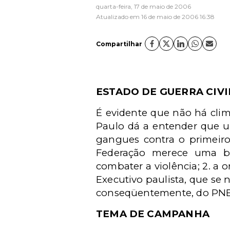
quarta-feira, 17 de maio de 2006
Atualizado em 16 de maio de 2006 16:38
Compartilhar
ESTADO DE GUERRA CIVI
É evidente que não há clim
Paulo dá a entender que um
gangues contra o primeiro
Federação merece uma boa
combater a violência; 2. a
Executivo paulista, que se 
conseqüentemente, do PNBin
TEMA DE CAMPANHA