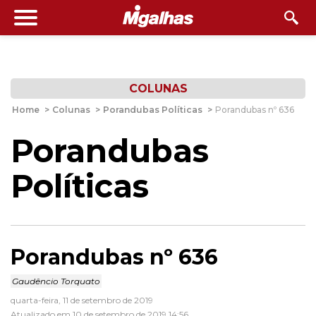
COLUNAS
Home
>
Colunas
>
Porandubas Políticas
>
Porandubas nº 636
Porandubas
Políticas
Porandubas nº 636
Gaudêncio Torquato
quarta-feira, 11 de setembro de 2019
Atualizado em 10 de setembro de 2019 14:56