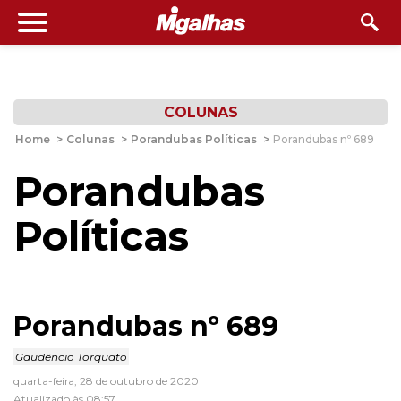
COLUNAS
Home
>
Colunas
>
Porandubas Políticas
>
Porandubas nº 689
Porandubas
Políticas
Porandubas nº 689
Gaudêncio Torquato
quarta-feira, 28 de outubro de 2020
Atualizado às 08:57