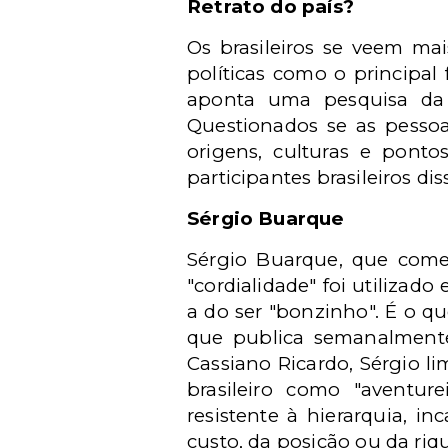
Retrato do país?
Os brasileiros se veem ma
políticas como o principal
aponta uma pesquisa da 
Questionados se as pessoa
origens, culturas e pont
participantes brasileiros di
Sérgio Buarque
Sérgio Buarque, que começ
"cordialidade" foi utilizad
a do ser "bonzinho". É o 
que publica semanalmente
Cassiano Ricardo, Sérgio l
brasileiro como "aventure
resistente à hierarquia, 
custo, da posição ou da riq