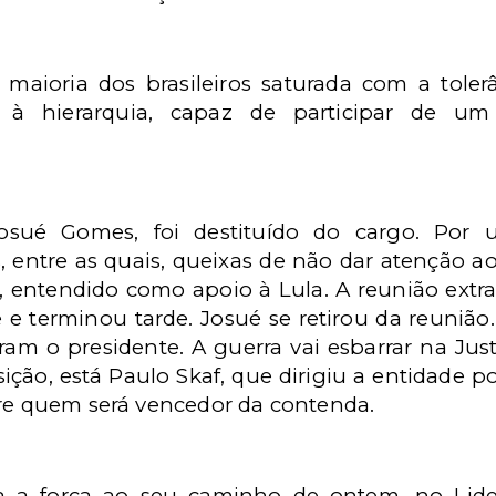
a maioria dos brasileiros saturada com a tol
e" à hierarquia, capaz de participar de um
Josué Gomes, foi destituído do cargo. Por
 entre as quais, queixas de não dar atenção a
, entendido como apoio à Lula. A reunião extrao
 e terminou tarde. Josué se retirou da reunião
am o presidente. A guerra vai esbarrar na Justi
ção, está Paulo Skaf, que dirigiu a entidade po
bre quem será vencedor da contenda.
da a força ao seu caminho de ontem, no Lid