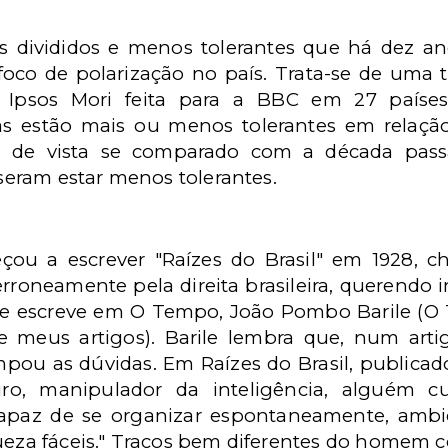
is divididos e menos tolerantes que há dez an
 foco de polarização no país. Trata-se de uma
Ipsos Mori feita para a BBC em 27 países
s estão mais ou menos tolerantes em relaçã
os de vista se comparado com a década pas
sseram estar menos tolerantes.
ou a escrever "Raízes do Brasil" em 1928, 
o erroneamente pela direita brasileira, querendo 
que escreve em O Tempo, João Pombo Barile (O
 meus artigos). Barile lembra que, num art
impou as dúvidas. Em Raízes do Brasil, publicad
iro, manipulador da inteligência, alguém c
incapaz de se organizar espontaneamente, amb
ueza fáceis." Traços bem diferentes do homem c