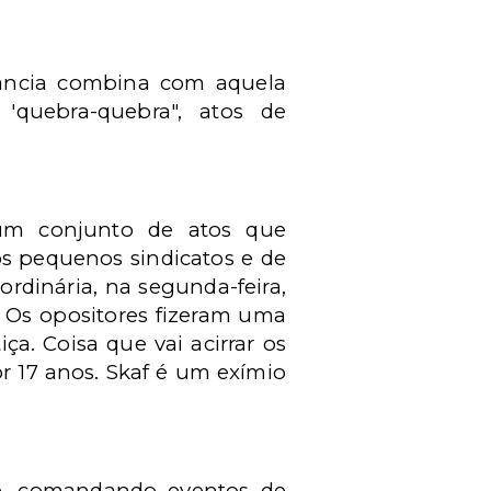
erância combina com aquela
 'quebra-quebra", atos de
 um conjunto de atos que
os pequenos sindicatos e de
rdinária, na segunda-feira,
. Os opositores fizeram uma
ça. Coisa que vai acirrar os
r 17 anos. Skaf é um exímio
e, comandando eventos de