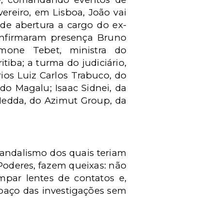
vereiro, em Lisboa, João vai
 de abertura a cargo do ex-
confirmaram presença Bruno
imone Tebet, ministra do
tiba; a turma do judiciário,
os Luiz Carlos Trabuco, do
 do Magalu; Isaac Sidnei, da
Medda, do Azimut Group, da
vandalismo dos quais teriam
 Poderes, fazem queixas: não
par lentes de contatos e,
paço das investigações sem