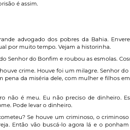
prisão é assim.
rande advogado dos pobres da Bahia. Envere
al por muito tempo. Vejam a historinha.
do Senhor do Bonfim e roubou as esmolas. Cosme
 houve crime. Houve foi um milagre. Senhor do
om pena da miséria dele, com mulher e filhos e
iro não é meu. Eu não preciso de dinheiro. E
me. Pode levar o dinheiro.
e cometeu? Se houve um criminoso, o criminoso
greja. Então vão buscá-lo agora lá e o ponha