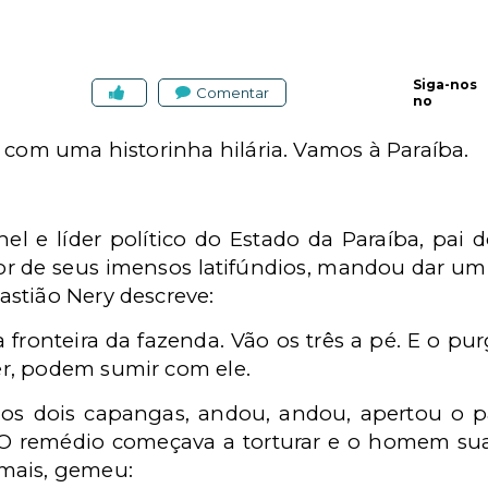
Siga-nos
Comentar
no
 com uma historinha hilária. Vamos à Paraíba.
el e líder político do Estado da Paraíba, pai d
 de seus imensos latifúndios, mandou dar um 
stião Nery descreve:
 fronteira da fazenda. Vão os três a pé. E o pu
er, podem sumir com ele.
s dois capangas, andou, andou, apertou o p
 O remédio começava a torturar e o homem suan
mais, gemeu: