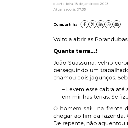
quarta-feira, 18 de janeiro de 2023
Atualizado às 07:35
Compartilhar
Volto a abrir as Porandubas
Quanta terra...!
João Suassuna, velho coron
perseguindo um trabalhador
chamou dois jagunços. Seba
– Levem esse cabra até a
em minhas terras. Se fiz
O homem saiu na frente do
chegar ao fim da fazenda.
De repente, não aguentou 