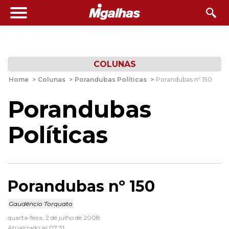
COLUNAS
Home
>
Colunas
>
Porandubas Políticas
>
Porandubas nº 150
Porandubas
Políticas
Porandubas nº 150
Gaudêncio Torquato
quarta-feira, 2 de julho de 2008
Atualizado às 07:31