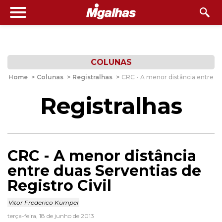
COLUNAS
Home
>
Colunas
>
Registralhas
>
CRC - A menor distância entre du
Registralhas
CRC - A menor distância
entre duas Serventias de
Registro Civil
Vitor Frederico Kümpel
terça-feira, 18 de junho de 2013