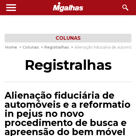
COLUNAS
Home
>
Colunas
>
Registralhas
>
Alienação fiduciária de automóv
Registralhas
Alienação fiduciária de
automóveis e a reformatio
in pejus no novo
procedimento de busca e
apreensão do bem móvel