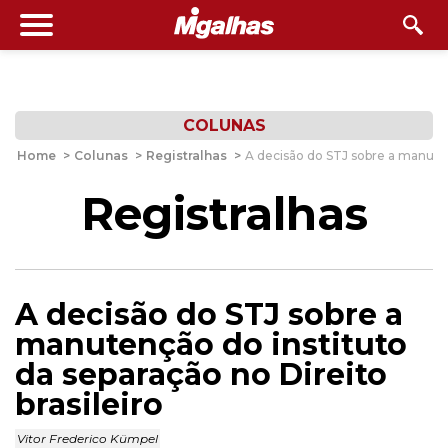
COLUNAS
Home
>
Colunas
>
Registralhas
>
A decisão do STJ sobre a manutenç
Registralhas
A decisão do STJ sobre a
manutenção do instituto
da separação no Direito
brasileiro
Vitor Frederico Kümpel