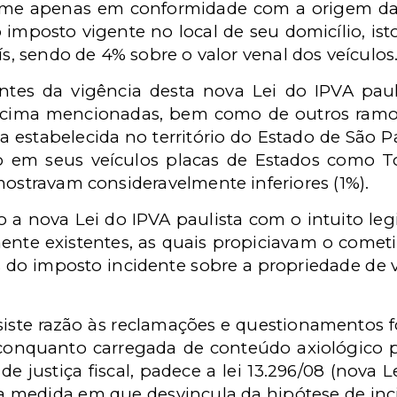
ame apenas em conformidade com a origem da 
mposto vigente no local de seu domicílio, isto
ís, sendo de 4% sobre o valor venal dos veículos
antes da vigência desta nova Lei do IPVA paul
cima mencionadas, bem como de outros ramos, 
estabelecida no território do Estado de São Pa
do em seus veículos placas de Estados como T
mostravam consideravelmente inferiores (1%).
 a nova Lei do IPVA paulista com o intuito leg
mente existentes, as quais propiciavam o come
 do imposto incidente sobre a propriedade de
ssiste razão às reclamações e questionamentos
, conquanto carregada de conteúdo axiológico p
de justiça fiscal, padece a lei 13.296/08 (nova L
na medida em que desvincula da hipótese de inci