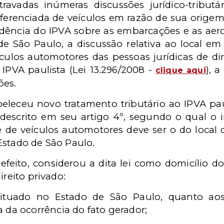
avadas inúmeras discussões jurídico-tributár
iferenciada de veículos em razão de sua origem
idência do IPVA sobre as embarcações e as aer
de São Paulo, a discussão relativa ao local e
culos automotores das pessoas jurídicas de dire
IPVA paulista (Lei 13.296/2008 -
), 
clique aqui
ões.
abeleceu novo tratamento tributário ao IPVA p
 descrito em seu artigo 4º, segundo o qual o 
 de veículos automotores deve ser o do local d
Estado de São Paulo.
feito, considerou a dita lei como domicílio do
ireito privado:
situado no Estado de São Paulo, quanto aos 
 da ocorrência do fato gerador;