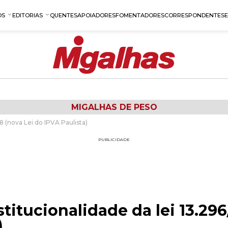
OS
EDITORIAS
QUENTES
APOIADORES
FOMENTADORES
CORRESPONDENTES
MIGALHAS DE PESO
8 (nova Lei do IPVA Paulista)
PUBLICIDADE
stitucionalidade da lei 13.29
)