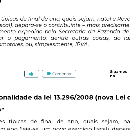
picas de final de ano, quais sejam, natal e Revei
iscal), depara-se o contribuinte – mais precisame
nto expedido pela Secretaria da Fazenda de s
zar o pagamento, dentre outras coisas, do 
omotores, ou, simplesmente, IPVA.
Siga-nos
Comentar
no
ionalidade da lei 13.296/2008 (nova Lei 
o*
 típicas de final de ano, quais sejam, na
o ano (leia-se, um novo exercício fiscal), depar