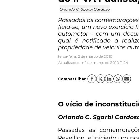
Orlando C. Sgarbi Cardoso
Passadas as comemorações tí
(leia-se, um novo exercício f
automotor – com um docume
qual é notificado a reali
propriedade de veículos aut
terça-feira, 2 de março de 2010
Atualizado em 1 de março de 2010 11:24
Compartilhar
O vício de inconstituc
Orlando C. Sgarbi Cardos
Passadas as comemorações
Reveillon, e iniciado um nov