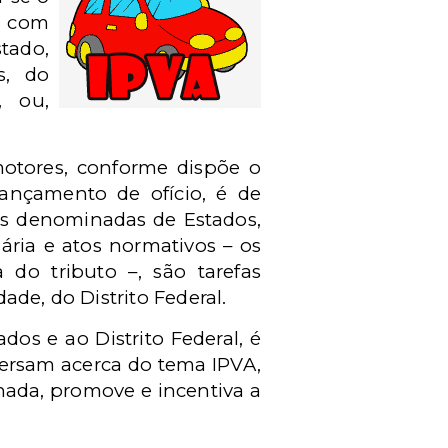
– com
tado,
s, do
, ou,
motores, conforme dispõe o
 lançamento de ofício, é de
as denominadas de Estados,
nária e atos normativos – os
 do tributo –, são tarefas
de, do Distrito Federal.
os e ao Distrito Federal, é
versam acerca do tema IPVA,
nada, promove e incentiva a