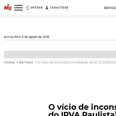
ENTRAR
CADASTRAR
SERVIÇ
quinta-feira, 6 de agosto de 2026
Home
>
De Peso
>
O vício de inconstitucionalidade da lei 13.296/200
O vício de incon
do IPVA Paulista