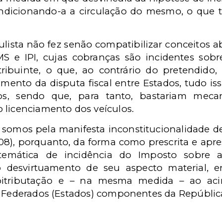
ndicionando-a a circulação do mesmo, o que to
ulista não fez senão compatibilizar conceitos 
MS e IPI, cujas cobranças são incidentes sob
ribuinte, o que, ao contrário do pretendido,
amento da disputa fiscal entre Estados, tudo i
s, sendo que, para tanto, bastariam mecan
 licenciamento dos veículos.
 somos pela manifesta inconstitucionalidade d
008), porquanto, da forma como prescrita e apre
stemática de incidência do Imposto sobre a
 desvirtuamento de seu aspecto material, e
 bitributação e – na mesma medida – ao acir
s Federados (Estados) componentes da República 