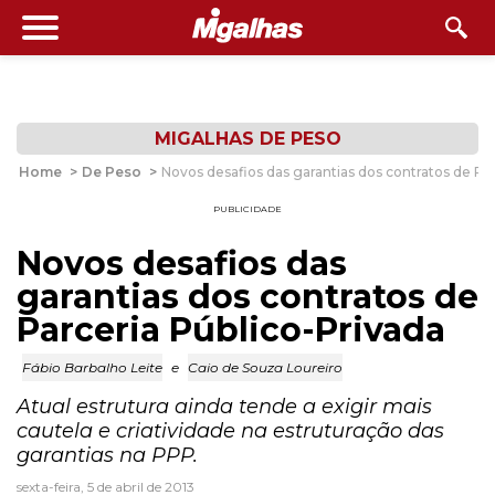
MIGALHAS DE PESO
Home
>
De Peso
>
Novos desafios das garantias dos contratos de Pa
PUBLICIDADE
Novos desafios das
garantias dos contratos de
Parceria Público-Privada
Fábio Barbalho Leite
e
Caio de Souza Loureiro
Atual estrutura ainda tende a exigir mais
cautela e criatividade na estruturação das
garantias na PPP.
sexta-feira, 5 de abril de 2013