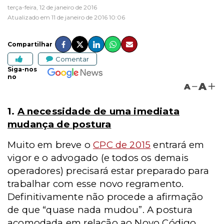
terça-feira, 12 de janeiro de 2016
Atualizado em 11 de janeiro de 2016 10:06
Compartilhar
Comentar
Siga-nos
no
A
A
1.
A necessidade de uma imediata
mudança de postura
Muito em breve o
CPC de 2015
entrará em
vigor e o advogado (e todos os demais
operadores) precisará estar preparado para
trabalhar com esse novo regramento.
Definitivamente não procede a afirmação
de que “quase nada mudou”. A postura
acomodada em relação ao Novo Código